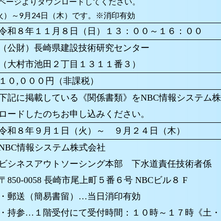
ページよりダウンロードしてください。
火）～9月24日（木）です。※消印有効
令和８年１１月８日（日）１３：００～１６：００
（公財）長崎県建設技術研究センター
（大村市池田２丁目１３１１番３）
１０
,
０００円（非課税）
下記に掲載している《関係書類》を
NBC
情報システム
ロードしたのちお申し込みください。
令和８年９月１日（火）～ ９月２４日（木）
NBC
情報システム株式会社
ビシネスアウトソーシング本部 下水道責任技術者係
〒
850-0058
長崎市尾上町５番６号
NBC
ビル８
F
・郵送（簡易書留）…当日消印有効
・持参…１階受付にて受付時間：１０時～１７時《土・