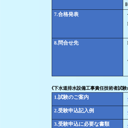
7.
合格発表
8.
問合せ先
《下水道排水設備工事責任技術者試験
1.
試験のご案内
2.
受験申込記入例
3.
受験申込に必要な書類