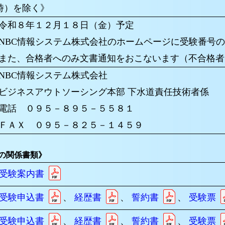
時）を除く》
令和８年１２月１８日（金）予定
NBC
情報システム株式会社のホームページに受験番号
また、合格者へのみ文書通知をおこないます（不合格者
NBC
情報システム株式会社
ビジネスアウトソーシング本部 下水道責任技術者係
電話 ０９５－８９５－５５８１
ＦＡＸ ０９５－８２５－１４５９
の関係書類》
受験案内書
受験申込書
、
経歴書
、
誓約書
、
受験票
受験申込書
、
経歴書
、
誓約書
、
受験票