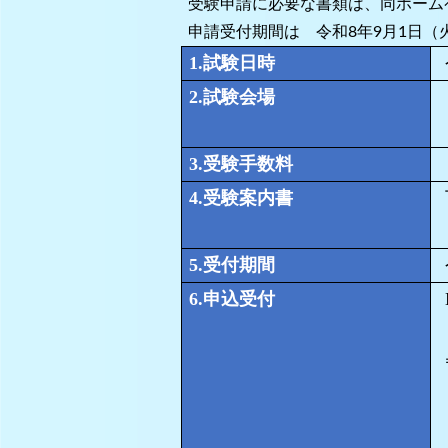
受験申請に必要な書類は、同ホーム
申請受付期間は 令和8年9月1日（
1.
試験日時
2.
試験会場
3.
受験手数料
4.
受験案内書
5.
受付期間
6.
申込受付