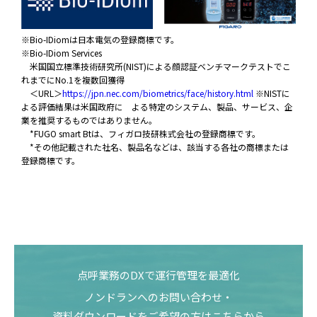
※Bio-IDiomは日本電気の登録商標です。
※Bio-IDiom Services
米国国立標準技術研究所(NIST)による顔認証ベンチマークテストでこ
れまでにNo.1を複数回獲得
＜URL＞
https://jpn.nec.com/biometrics/face/history.html
※NISTに
よる評価結果は米国政府に
よる特定のシステム、製品、サービス、企
業を推奨するものではありません。
*FUGO smart Btは、フィガロ技研株式会社の登録商標です。
*その他記載された社名、製品名などは、該当する各社の商標または
登録商標です。
点呼業務のDXで運行管理を最適化
ノンドランへのお問い合わせ・
資料ダウンロードをご希望の方はこちらから