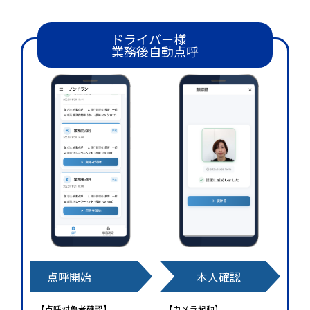
ドライバー様
業務後自動点呼
点呼開始
本人確認
【点呼対象者確認】
【カメラ起動】