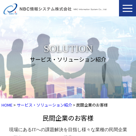
togg
navi
SOLUTION
サービス・ソリューション紹介
HOME
>
サービス・ソリューション紹介
> 民間企業のお客様
民間企業のお客様
現場にあるITへの課題解決を目指し様々な業種の民間企業